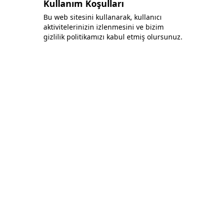
Kullanım Koşulları
Bu web sitesini kullanarak, kullanıcı
aktivitelerinizin izlenmesini ve bizim
gizlilik politikamızı kabul etmiş olursunuz.
Bonafida Tekstil Yazılım İç Ve Dış Tic. Ltd. Şti.
+90 (544) 521 85 00
info@bonafidatekstil.com
Piri Reis Mh, 34515 Esenyurt/İstanbul
Facebook
Instagram
Twitter