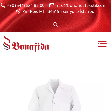
+90 (544) 521 85 00
info@bonafidatekstil.com
Piri Reis Mh, 34515 Esenyurt/İstanbul