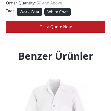
Order Quantity:
50 and Above
Tags:
Work Coat
White Coat
Get a Quote Now
Benzer Ürünler