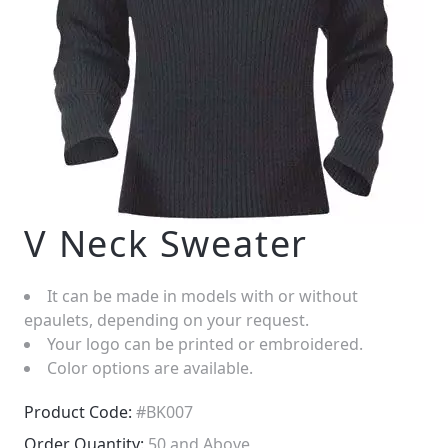
V Neck Sweater
It can be made in models with or without
epaulets, depending on your request.
Your logo can be printed or embroidered.
Color options are available.
Product Code:
#BK007
Order Quantity:
50 and Above