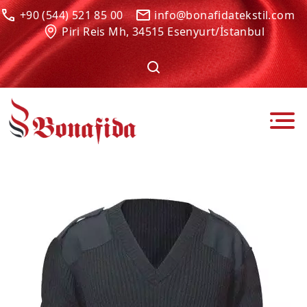
+90 (544) 521 85 00
info@bonafidatekstil.com
Piri Reis Mh, 34515 Esenyurt/İstanbul