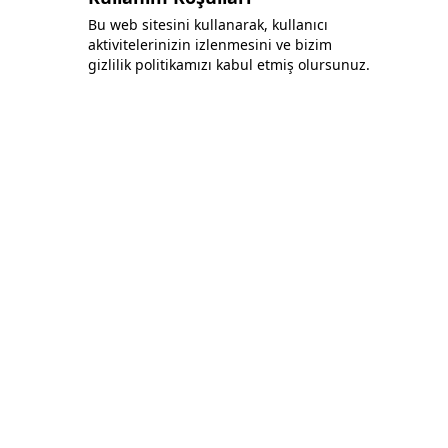
Bu web sitesini kullanarak, kullanıcı
aktivitelerinizin izlenmesini ve bizim
Bonafida Tekstil Yazılım İç Ve Dış Tic. Ltd. Şti.
gizlilik politikamızı kabul etmiş olursunuz.
+90 (544) 521 85 00
info@bonafidatekstil.com
Piri Reis Mh, 34515 Esenyurt/İstanbul
Facebook
Instagram
Twitter
Policies