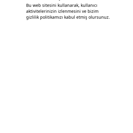
Bu web sitesini kullanarak, kullanıcı
aktivitelerinizin izlenmesini ve bizim
Bonafida Tekstil Yazılım İç Ve Dış Tic. Ltd. Şti.
gizlilik politikamızı kabul etmiş olursunuz.
+90 (544) 521 85 00
info@bonafidatekstil.com
Piri Reis Mh, 34515 Esenyurt/İstanbul
Facebook
Instagram
Twitter
Policies