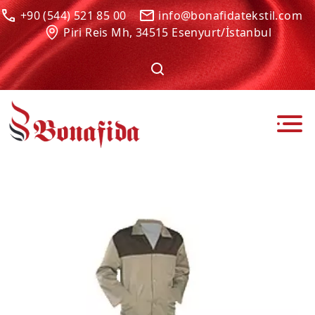
+90 (544) 521 85 00
info@bonafidatekstil.com
Piri Reis Mh, 34515 Esenyurt/İstanbul