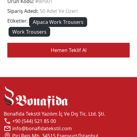
Ürün Kodu:
#BP001
Sipariş Adedi:
50 Adet Ve Üzeri
Etiketler:
Alpaca Work Trousers
Work Trousers
Hemen Teklif Al
Bonafida Tekstil Yazılım İç Ve Dış Tic. Ltd. Şti.
+90 (544) 521 85 00
info@bonafidatekstil.com
Piri Reis Mh, 34515 Esenyurt/İstanbul