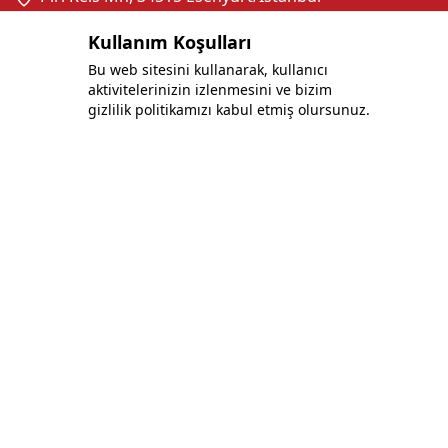
Facebook
Instagram
Twitter
Kullanım Koşulları
Bu web sitesini kullanarak, kullanıcı
aktivitelerinizin izlenmesini ve bizim
gizlilik politikamızı kabul etmiş olursunuz.
Politikalar
Gizlilik ve Güvenlik Politikası
Site Kullanım Koşulları
Çerez Politikası
Her Gün Bir Fark Yaratmak İçin Çalışıyoruz:
Müşterilerimize En İyiyi Sunuyoruz.