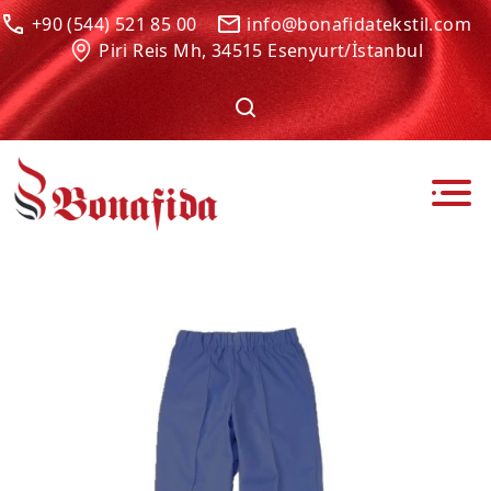
+90 (544) 521 85 00
info@bonafidatekstil.com
Piri Reis Mh, 34515 Esenyurt/İstanbul