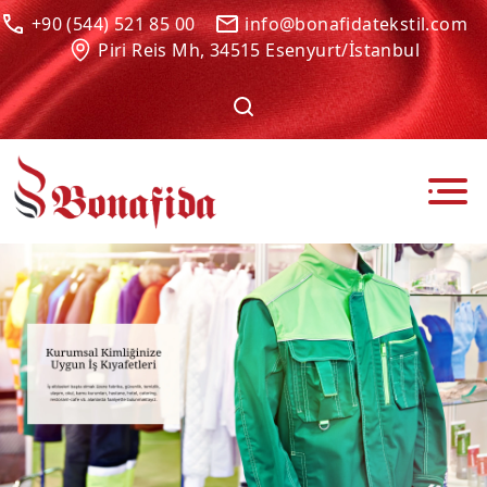
+90 (544) 521 85 00
info@bonafidatekstil.com
Piri Reis Mh, 34515 Esenyurt/İstanbul