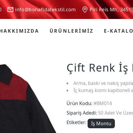
 00
info@bonafidatekstil.com
Piri Reis Mh, 3451
HAKKIMIZDA
ÜRÜNLERİMİZ
E-KATAL
Çift Renk İ
Arma, baskı ve nakış yapıla
İç kumaş kısmı kapitoneli el
Ürün Kodu:
#BM014
Sipariş Adedi:
50 Adet Ve Üzer
Etiketler:
İş Montu