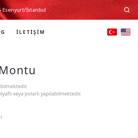
5 Esenyurt/İstanbul
OG
İLETİŞİM
ş Montu
bilmektedir.
yaflı veya polarlı yapılabilmektedir.
i