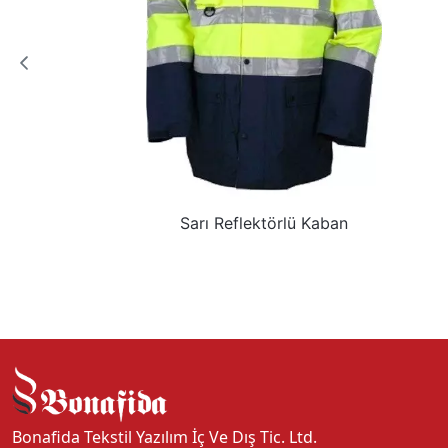
Sarı Reflektörlü Kaban
Bonafida Tekstil Yazılım İç Ve Dış Tic. Ltd.