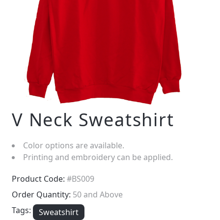
V Neck Sweatshirt
Color options are available.
Printing and embroidery can be applied.
Product Code:
#BS009
Order Quantity:
50 and Above
Tags:
Sweatshirt