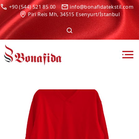
+90 (544) 521 85 00
info@bonafidatekstil.com
Piri Reis Mh, 34515 Esenyurt/İstanbul