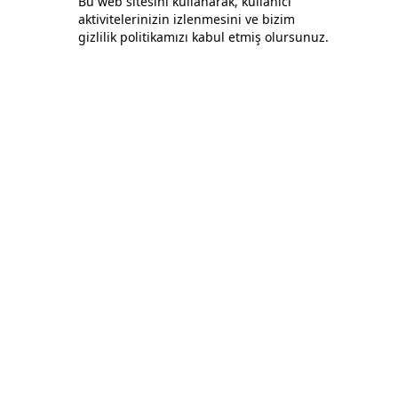
Bu web sitesini kullanarak, kullanıcı
aktivitelerinizin izlenmesini ve bizim
Bonafida Tekstil Yazılım İç Ve Dış Tic. Ltd. Şti.
gizlilik politikamızı kabul etmiş olursunuz.
+90 (544) 521 85 00
info@bonafidatekstil.com
Piri Reis Mh, 34515 Esenyurt/İstanbul
Facebook
Instagram
Twitter
Policies
Privacy and Security Policy