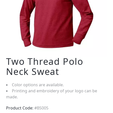
Two Thread Polo
Neck Sweat
Color options are available.
Printing and embroidery of your logo can be
made.
Product Code:
#BS005