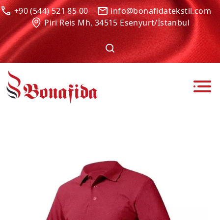
+90 (544) 521 85 00
info@bonafidatekstil.com
Piri Reis Mh, 34515 Esenyurt/İstanbul