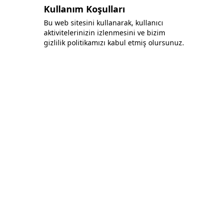
Kullanım Koşulları
Bu web sitesini kullanarak, kullanıcı
aktivitelerinizin izlenmesini ve bizim
gizlilik politikamızı kabul etmiş olursunuz.
Bonafida Tekstil Yazılım İç Ve Dış Tic. Ltd. Şti.
+90 (544) 521 85 00
info@bonafidatekstil.com
Piri Reis Mh, 34515 Esenyurt/İstanbul
Facebook
Instagram
Twitter