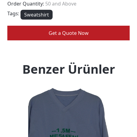
Order Quantity:
50 and Above
Tags:
Sweatshirt
Get a Quote Now
Benzer Ürünler