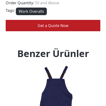
Order Quantity:
50 and Above
Tags:
Work Overalls
Get a Quote Now
Benzer Ürünler