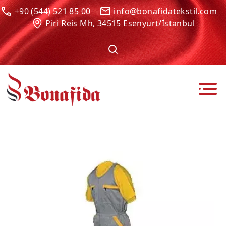
+90 (544) 521 85 00
info@bonafidatekstil.com
Piri Reis Mh, 34515 Esenyurt/İstanbul