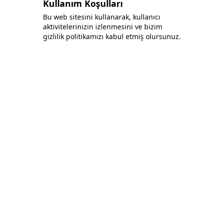
Kullanım Koşulları
Bu web sitesini kullanarak, kullanıcı
aktivitelerinizin izlenmesini ve bizim
gizlilik politikamızı kabul etmiş olursunuz.
Bonafida Tekstil Yazılım İç Ve Dış Tic. Ltd. Şti.
+90 (544) 521 85 00
info@bonafidatekstil.com
Piri Reis Mh, 34515 Esenyurt/İstanbul
Facebook
Instagram
Twitter