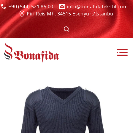
+90 (544) 521 85 00
info@bonafidatekstil.com
Piri Reis Mh, 34515 Esenyurt/İstanbul