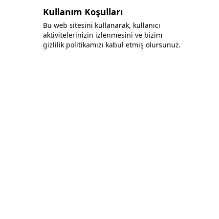
Kullanım Koşulları
Bu web sitesini kullanarak, kullanıcı
aktivitelerinizin izlenmesini ve bizim
gizlilik politikamızı kabul etmiş olursunuz.
Bonafida Tekstil Yazılım İç Ve Dış Tic. Ltd. Şti.
+90 (544) 521 85 00
info@bonafidatekstil.com
Piri Reis Mh, 34515 Esenyurt/İstanbul
Facebook
Instagram
Twitter