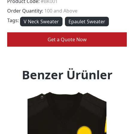
Product Code:
#BK001
Order Quantity:
100 and Above
Tags:
V Neck Sweater
Epaulet Sweater
Get a Quote Now
Benzer Ürünler