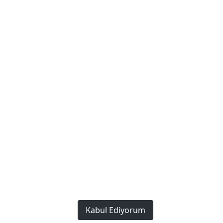
Policies
Privacy and Security Policy
Terms of Use
Cookie Policy
We Work Every Day to Make a Difference: Providing the
Best to Our Customers.
Copyright © 2023. This Website
Created by
Bonafida Software
All rights reserved.
Kabul Ediyorum