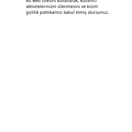
Bu web sitesini kullanarak, kullanıcı
aktivitelerinizin izlenmesini ve bizim
Bonafida Tekstil Yazılım İç Ve Dış Tic. Ltd. Şti.
gizlilik politikamızı kabul etmiş olursunuz.
+90 (544) 521 85 00
info@bonafidatekstil.com
Piri Reis Mh, 34515 Esenyurt/İstanbul
Facebook
Instagram
Twitter
Policies
Privacy and Security Policy