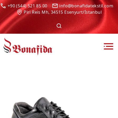
+90 (544) 521 85 00
info@bonafidatekstil.com
Piri Reis Mh, 34515 Esenyurt/İstanbul