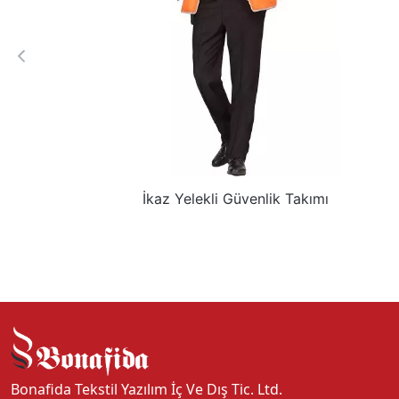
İkaz Yelekli Güvenlik Takımı
Bonafida Tekstil Yazılım İç Ve Dış Tic. Ltd.