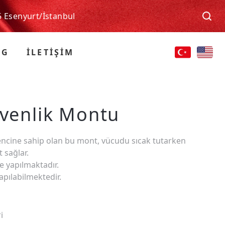
5 Esenyurt/İstanbul
OG
İLETİŞİM
üvenlik Montu
encine sahip olan bu mont, vücudu sıcak tutarken
 sağlar.
e yapılmaktadır.
apılabilmektedir.
i