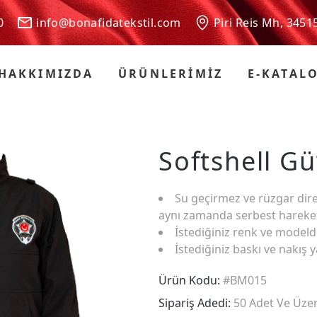
 00
info@bonafidatekstil.com
Piri Reis Mh, 3451
HAKKIMIZDA
ÜRÜNLERİMİZ
E-KATAL
Softshell G
Su geçirmez ve rüzgar dir
aynı zamanda serbest hareket
İstediğiniz renk ve modeld
İstediğiniz baskı ve nakış y
Ürün Kodu:
#BM015
Sipariş Adedi:
50 Adet Ve Üzer