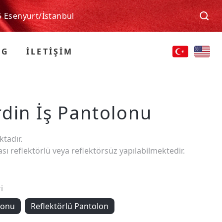
5 Esenyurt/İstanbul
OG
İLETİŞİM
din İş Pantolonu
tadır.
ası reflektörlü veya reflektörsüz yapılabilmektedir.
i
lonu
Reflektörlü Pantolon