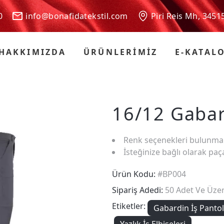
 00
info@bonafidatekstil.com
Piri Reis Mh, 3451
HAKKIMIZDA
ÜRÜNLERİMİZ
E-KATAL
16/12 Gabar
Renk seçenekleri bulunmak
İsteğinize bağlı olarak paç
Ürün Kodu:
#BP004
Sipariş Adedi:
50 Adet Ve Üzer
Etiketler:
Gabardin İş Panto