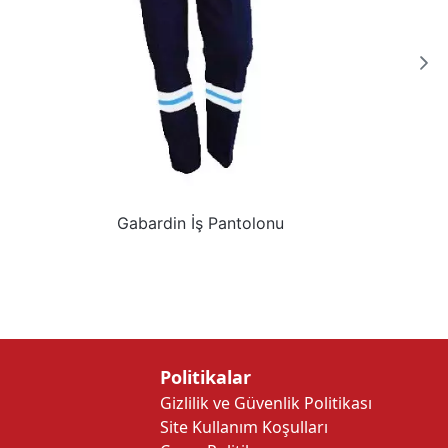
Gabardin İş Pantolonu
Politikalar
Gizlilik ve Güvenlik Politikası
Site Kullanım Koşulları