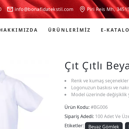
 00
info@bonafidatekstil.com
Piri Reis Mh, 3451
HAKKIMIZDA
ÜRÜNLERİMİZ
E-KATAL
Çıt Çıtlı Be
Renk ve kumaş seçenekler
Logonuzun baskısı ve nakış
Model üzerinde değişiklik 
Ürün Kodu:
#BG006
Sipariş Adedi:
100 Adet Ve Üze
Etiketler:
Beyaz Gömlek